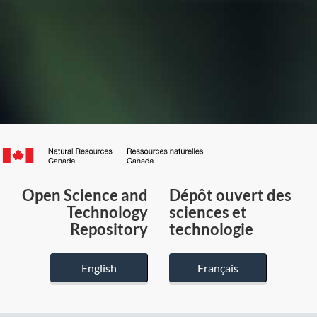
Canada.ca
/
Gouvernement
Open Science and
Dépôt ouvert des
du
Technology
sciences et
Canada
Repository
technologie
English
Français