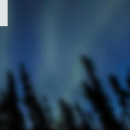
/
Symbole
du
gouvernement
du
Canada