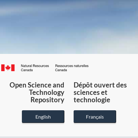
Canada.ca
/
Gouvernement
Open Science and
Dépôt ouvert des
du
Technology
sciences et
Canada
Repository
technologie
English
Français