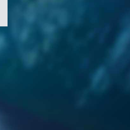
/
Symbole
du
gouvernement
du
Canada