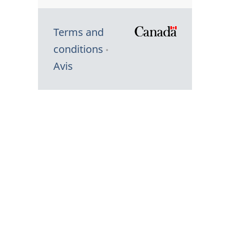
Terms and
/
conditions
Symbole
Avis
du
gouvernem
du
Canada