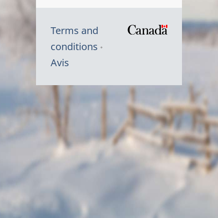
Terms and
/
conditions
Symbole
Avis
du
gouvernem
du
Canada