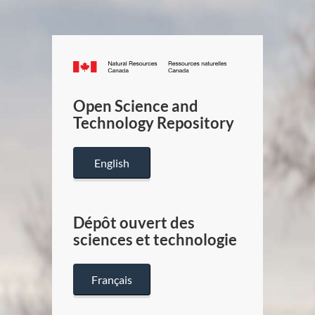
Canada.ca
/
Gouverneme
Open Science and
du
Technology Repository
Canada
English
Dépôt ouvert des
sciences et technologie
Français