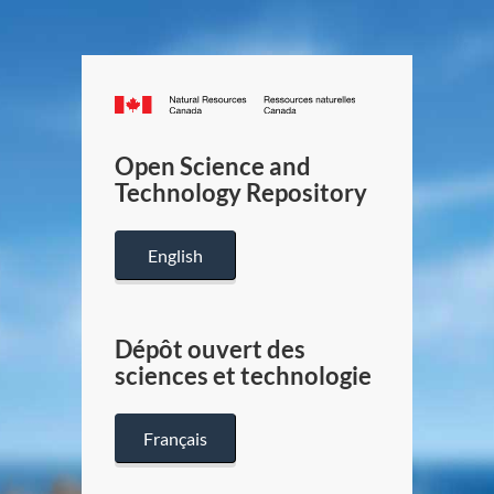
Canada.ca
/
Gouverneme
Open Science and
du
Technology Repository
Canada
English
Dépôt ouvert des
sciences et technologie
Français