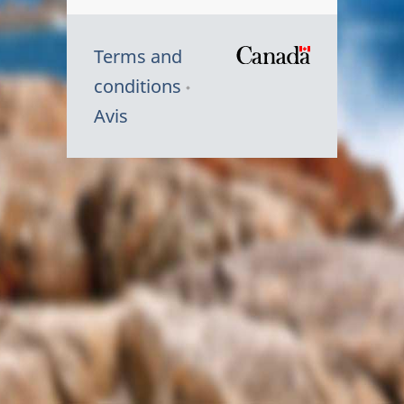
Terms and
/
conditions
Symbole
Avis
du
gouvernem
du
Canada