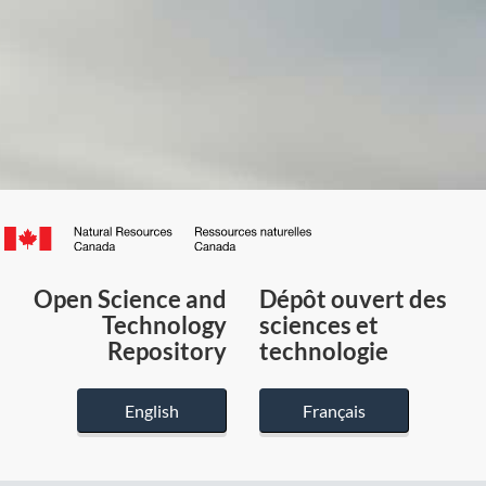
Canada.ca
/
Gouvernement
Open Science and
Dépôt ouvert des
du
Technology
sciences et
Canada
Repository
technologie
English
Français