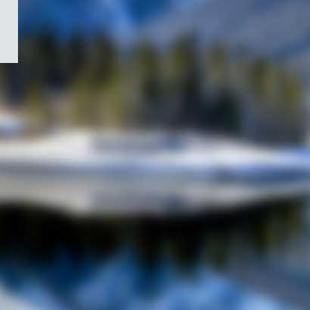
/
Symbole
du
gouvernement
du
Canada