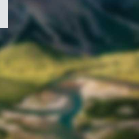
/
Symbole
du
gouvernement
du
Canada