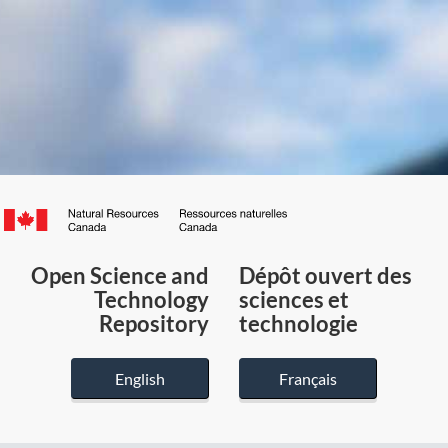
Canada.ca
/
Gouvernement
Open Science and
Dépôt ouvert des
du
Technology
sciences et
Canada
Repository
technologie
English
Français