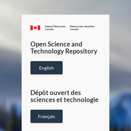
Canada.ca
/
Gouverneme
Open Science and
du
Technology Repository
Canada
English
Dépôt ouvert des
sciences et technologie
Français