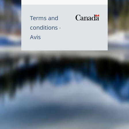
Terms and
/
conditions
Symbole
Avis
du
gouvernem
du
Canada