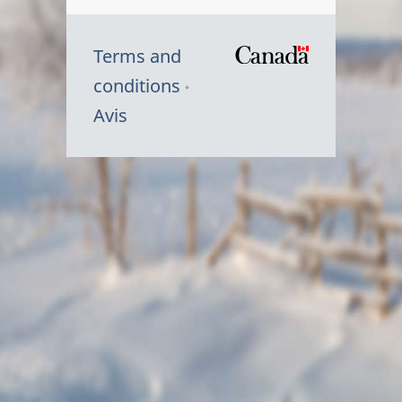
Terms and
/
conditions
Symbole
Avis
du
gouvernem
du
Canada