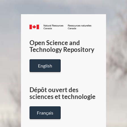
Canada.ca
/
Gouverneme
Open Science and
du
Technology Repository
Canada
English
Dépôt ouvert des
sciences et technologie
Français