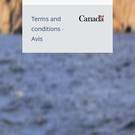
Terms and
/
conditions
Symbole
Avis
du
gouvernem
du
Canada