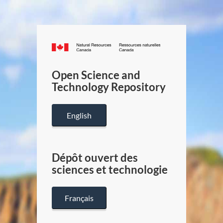
Canada.ca
/
Gouverneme
Open Science and
du
Technology Repository
Canada
English
Dépôt ouvert des
sciences et technologie
Français