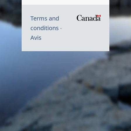
Terms and
/
conditions
Symbole
Avis
du
gouvernem
du
Canada