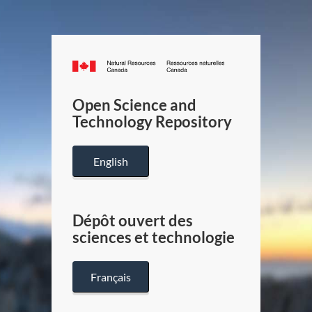
Canada.ca
/
Gouverneme
Open Science and
du
Technology Repository
Canada
English
Dépôt ouvert des
sciences et technologie
Français