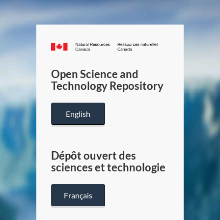
Canada.ca
/
Gouverneme
Open Science and
du
Technology Repository
Canada
English
Dépôt ouvert des
sciences et technologie
Français