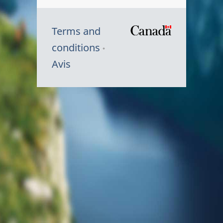
Terms and
/
conditions
Symbole
Avis
du
gouvernem
du
Canada