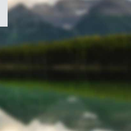
/
Symbole
du
gouvernement
du
Canada