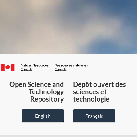
Canada.ca
/
Gouvernement
Open Science and
Dépôt ouvert des
du
Technology
sciences et
Canada
Repository
technologie
English
Français