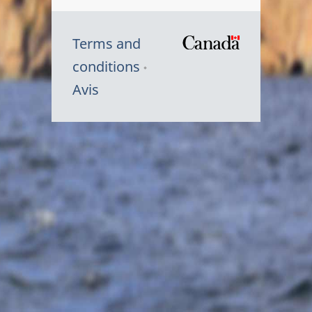
Terms and
/
conditions
Symbole
Avis
du
gouvernem
du
Canada