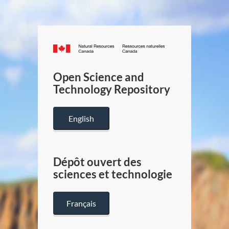
Canada.ca
/
Gouverneme
Open Science and
du
Technology Repository
Canada
English
Dépôt ouvert des
sciences et technologie
Français