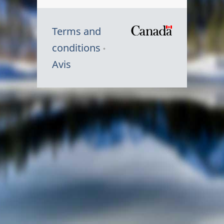
Terms and
/
conditions
Symbole
Avis
du
gouvernem
du
Canada