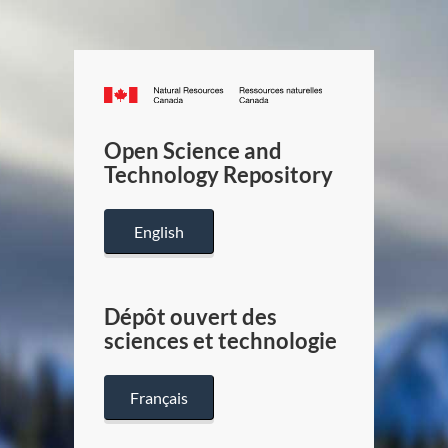
Canada.ca
/
Gouverneme
Open Science and
du
Technology Repository
Canada
English
Dépôt ouvert des
sciences et technologie
Français