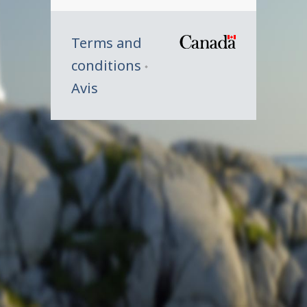
Terms and
/
conditions
Symbole
Avis
du
gouverne
du
Canada