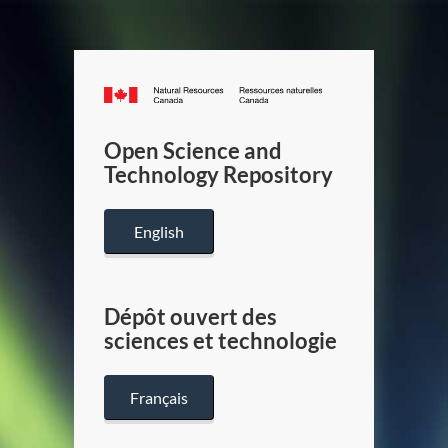
Canada.ca
/
Gouverneme
Open Science and
du
Technology Repository
Canada
English
Dépôt ouvert des
sciences et technologie
Français