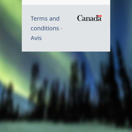
Terms and
/
conditions
Symbole
Avis
du
gouvernem
du
Canada