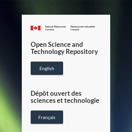
Canada.ca
/
Gouverneme
Open Science and
du
Technology Repository
Canada
English
Dépôt ouvert des
sciences et technologie
Français