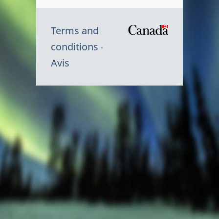
Terms and
/
conditions
Symbole
Avis
du
gouvernem
du
Canada