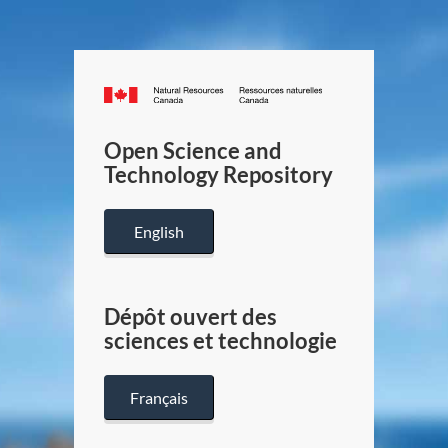
Canada.ca
/
Gouverneme
Open Science and
du
Technology Repository
Canada
English
Dépôt ouvert des
sciences et technologie
Français