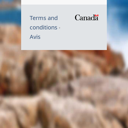
Terms and
/
conditions
Symbole
Avis
du
gouvernem
du
Canada