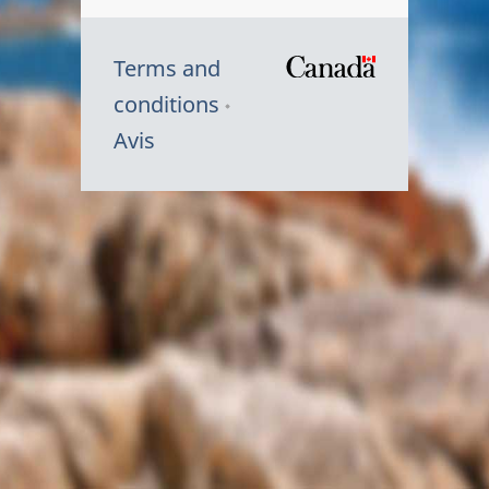
Terms and
/
conditions
Symbole
Avis
du
gouvernem
du
Canada