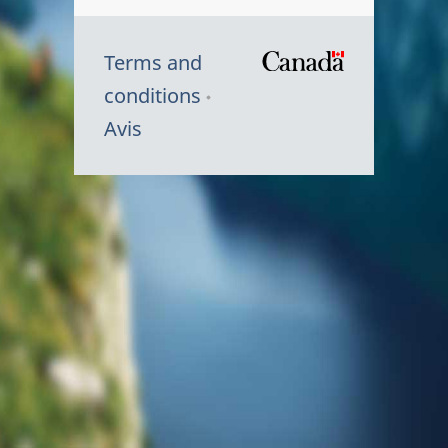
Terms and
/
conditions
Symbole
Avis
du
gouvernem
du
Canada