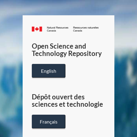
Canada.ca
/
Gouverneme
Open Science and
du
Technology Repository
Canada
English
Dépôt ouvert des
sciences et technologie
Français