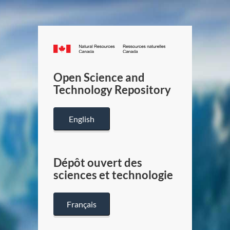
Canada.ca
/
Gouverneme
Open Science and
du
Technology Repository
Canada
English
Dépôt ouvert des
sciences et technologie
Français