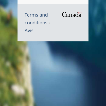
Terms and
/
conditions
Symbole
Avis
du
gouvernem
du
Canada