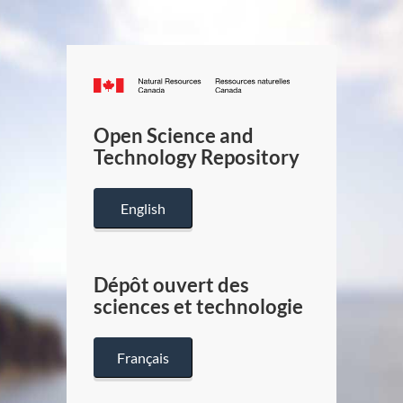
Canada.ca
/
Gouverneme
Open Science and
du
Technology Repository
Canada
English
Dépôt ouvert des
sciences et technologie
Français