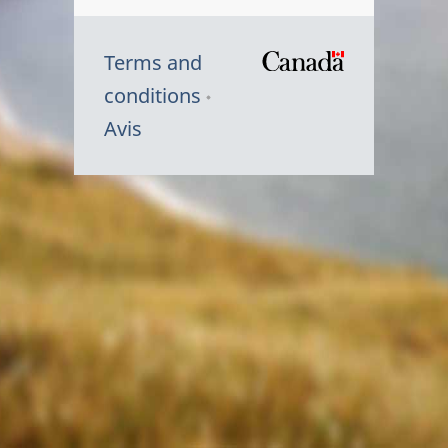
Terms and
/
conditions
Symbole
Avis
du
gouvernem
du
Canada