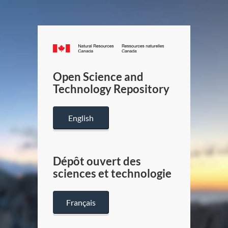
Canada.ca
/
Gouverneme
Open Science and
du
Technology Repository
Canada
English
Dépôt ouvert des
sciences et technologie
Français