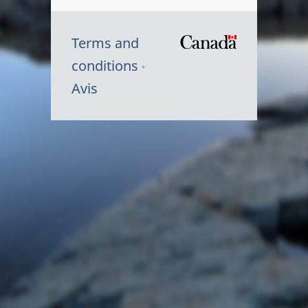
Terms and
/
conditions
Symbole
Avis
du
gouvernem
du
Canada