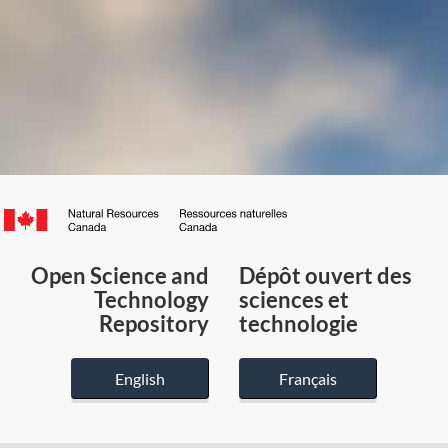
Canada.ca
/
Gouvernement
Open Science and
Dépôt ouvert des
du
Technology
sciences et
Canada
Repository
technologie
English
Français