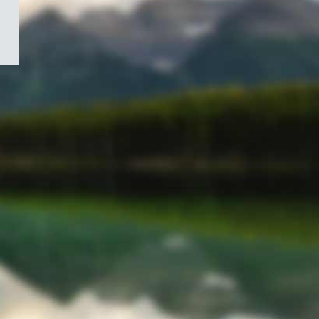
/
Symbole
du
gouvernement
du
Canada