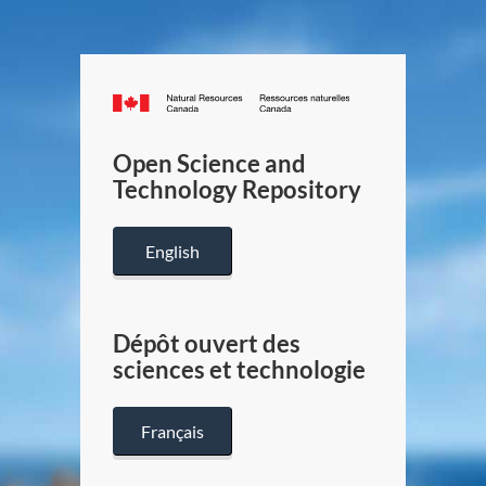
Canada.ca
/
Gouverneme
Open Science and
du
Technology Repository
Canada
English
Dépôt ouvert des
sciences et technologie
Français