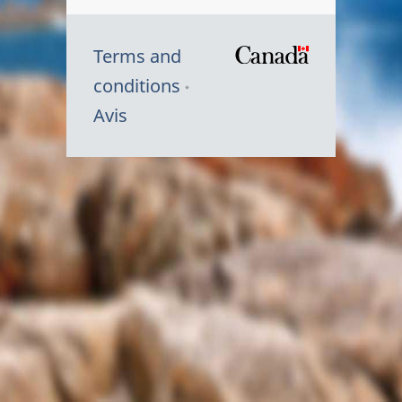
Terms and
/
conditions
Symbole
Avis
du
gouvernem
du
Canada