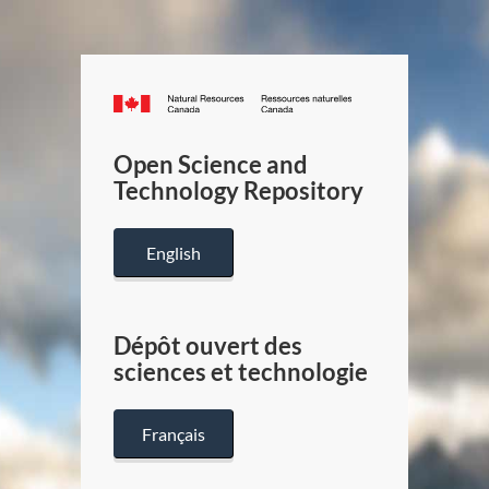
Canada.ca
/
Gouverneme
Open Science and
du
Technology Repository
Canada
English
Dépôt ouvert des
sciences et technologie
Français