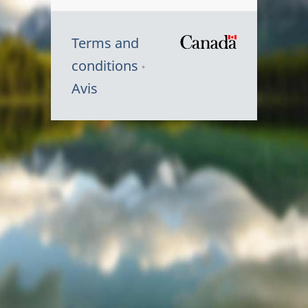
Terms and
/
conditions
Symbole
Avis
du
gouvernem
du
Canada