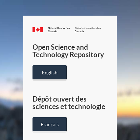
Canada.ca
/
Gouverneme
Open Science and
du
Technology Repository
Canada
English
Dépôt ouvert des
sciences et technologie
Français