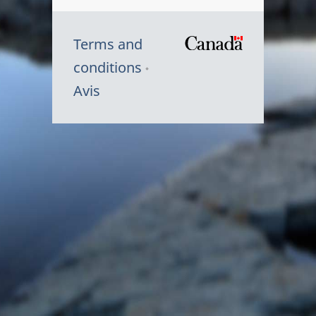
Terms and
/
conditions
Symbole
Avis
du
gouvernem
du
Canada