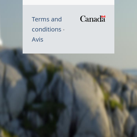
Terms and
/
conditions
Symbole
Avis
du
gouvernem
du
Canada