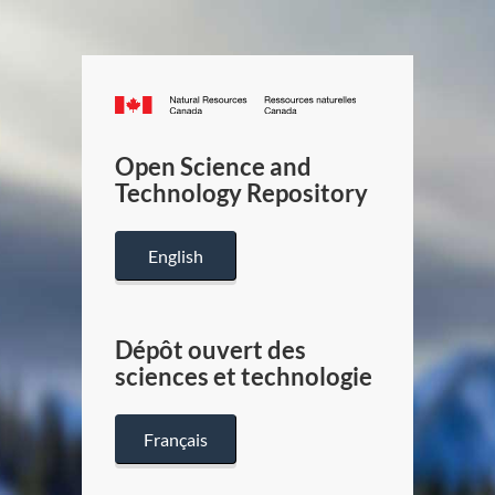
Canada.ca
/
Gouverneme
Open Science and
du
Technology Repository
Canada
English
Dépôt ouvert des
sciences et technologie
Français