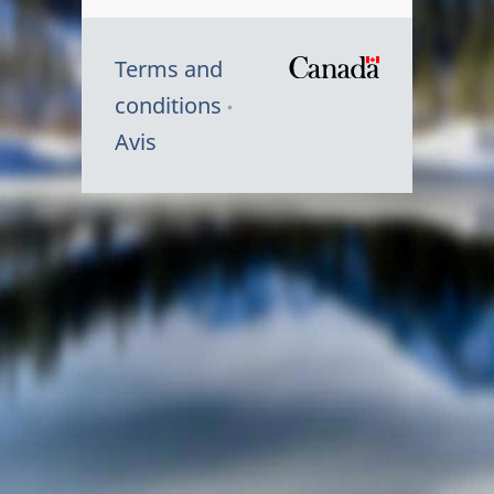
Terms and
/
conditions
Symbole
Avis
du
gouvernem
du
Canada