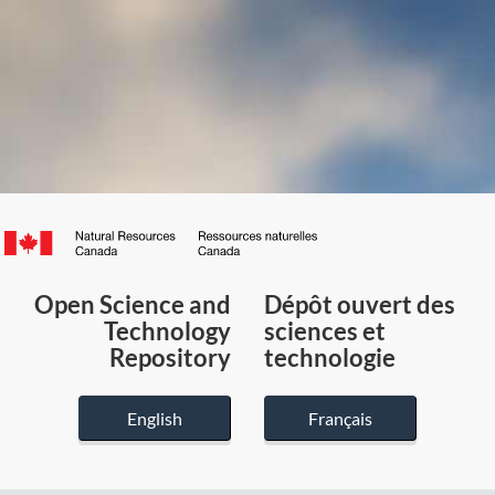
Canada.ca
/
Gouvernement
Open Science and
Dépôt ouvert des
du
Technology
sciences et
Canada
Repository
technologie
English
Français