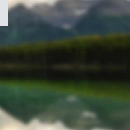
/
Symbole
du
gouvernement
du
Canada