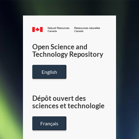
Canada.ca
/
Gouverneme
Open Science and
du
Technology Repository
Canada
English
Dépôt ouvert des
sciences et technologie
Français