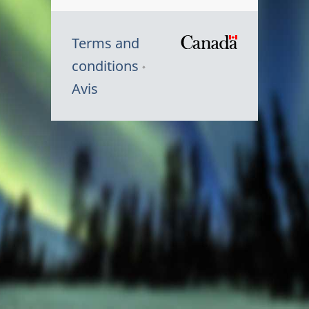
Terms and
/
conditions
Symbole
Avis
du
gouvernem
du
Canada