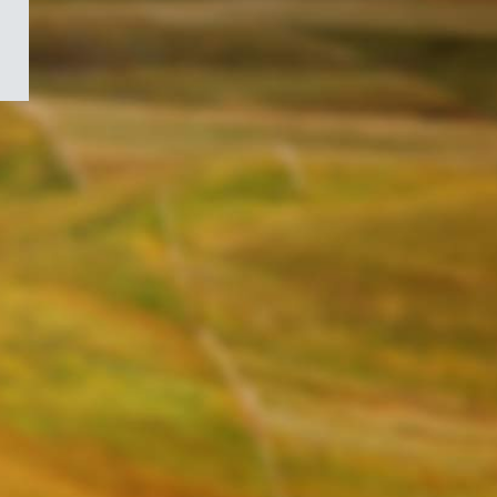
/
Symbole
du
gouvernement
du
Canada