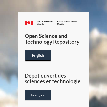
Canada.ca
/
Gouverneme
Open Science and
du
Technology Repository
Canada
English
Dépôt ouvert des
sciences et technologie
Français