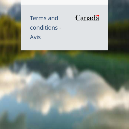
Terms and
/
conditions
Symbole
Avis
du
gouvernem
du
Canada