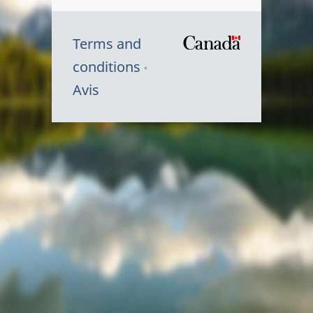
Terms and
/
conditions
Symbole
Avis
du
gouvernem
du
Canada