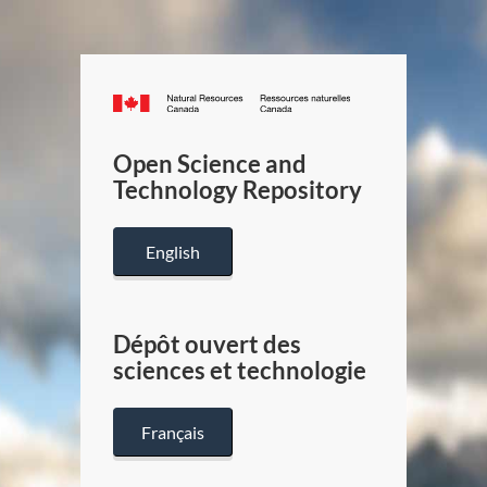
Canada.ca
/
Gouverneme
Open Science and
du
Technology Repository
Canada
English
Dépôt ouvert des
sciences et technologie
Français