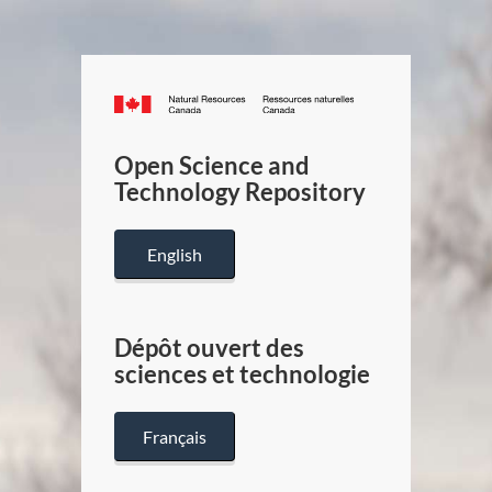
Canada.ca
/
Gouverneme
Open Science and
du
Technology Repository
Canada
English
Dépôt ouvert des
sciences et technologie
Français