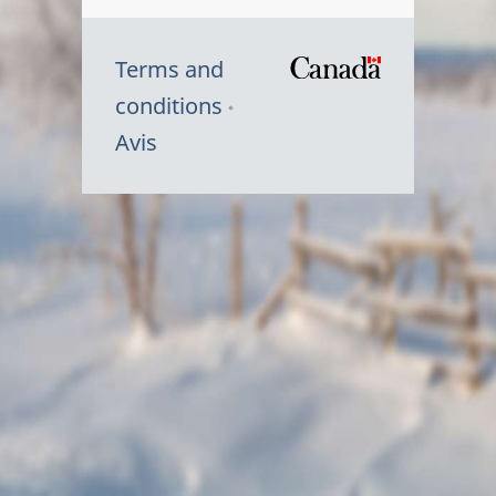
Terms and
/
conditions
Symbole
Avis
du
gouvernem
du
Canada