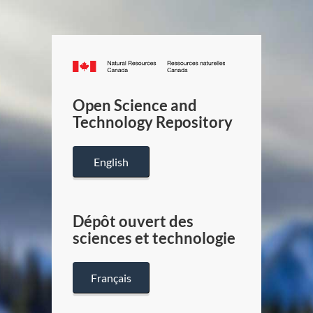
Canada.ca
/
Gouverneme
Open Science and
du
Technology Repository
Canada
English
Dépôt ouvert des
sciences et technologie
Français