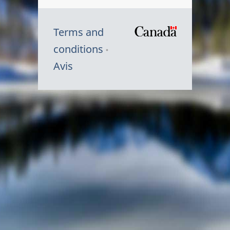
Terms and
/
conditions
Symbole
Avis
du
gouvernem
du
Canada