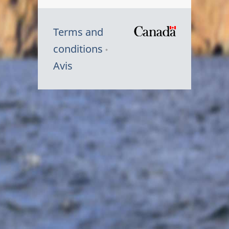
Terms and
/
conditions
Symbole
Avis
du
gouvernem
du
Canada