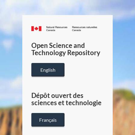
Canada.ca
/
Gouverneme
Open Science and
du
Technology Repository
Canada
English
Dépôt ouvert des
sciences et technologie
Français