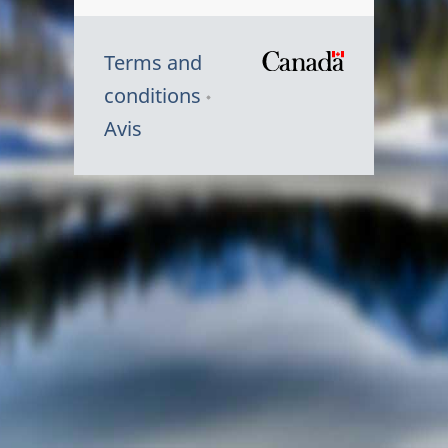
Terms and
/
conditions
Symbole
Avis
du
gouvernem
du
Canada