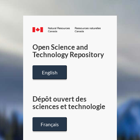
Canada.ca
/
Gouverneme
Open Science and
du
Technology Repository
Canada
English
Dépôt ouvert des
sciences et technologie
Français