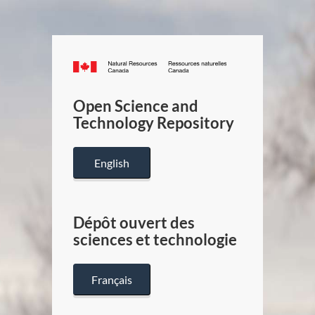
Canada.ca
/
Gouverneme
Open Science and
du
Technology Repository
Canada
English
Dépôt ouvert des
sciences et technologie
Français