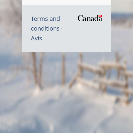
Terms and
/
conditions
Symbole
Avis
du
gouvernem
du
Canada