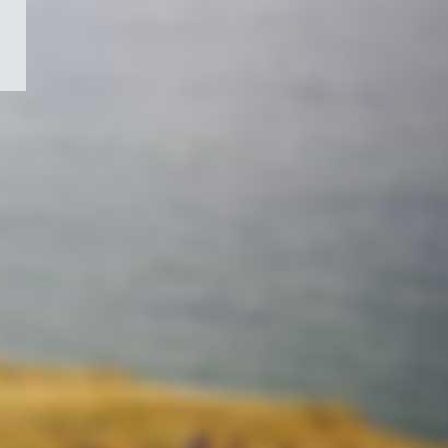
/
Symbole
du
gouvernement
du
Canada