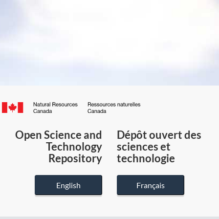
Canada.ca
/
Gouvernement
Open Science and
Dépôt ouvert des
du
Technology
sciences et
Canada
Repository
technologie
English
Français