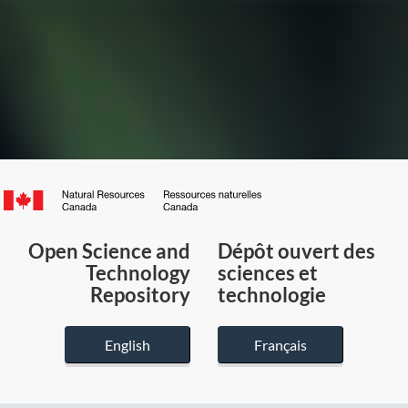
Canada.ca
/
Gouvernement
Open Science and
Dépôt ouvert des
du
Technology
sciences et
Canada
Repository
technologie
English
Français