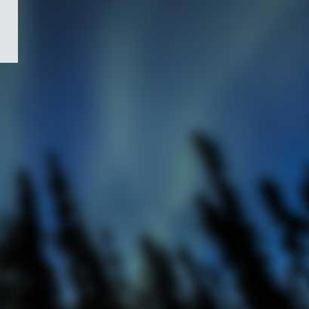
/
Symbole
du
gouvernement
du
Canada