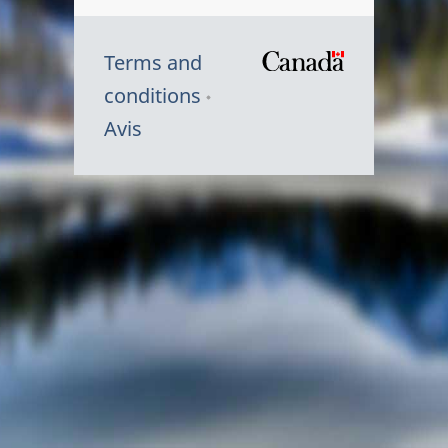
Terms and
/
conditions
Symbole
Avis
du
gouvernem
du
Canada