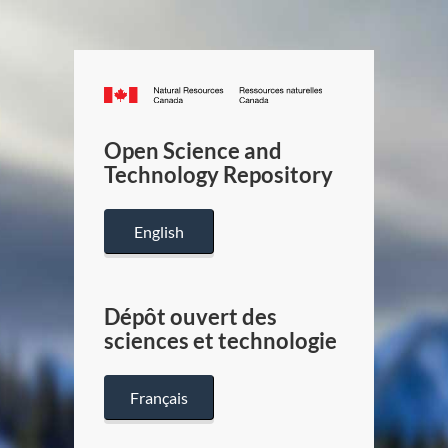
Canada.ca
/
Gouverneme
Open Science and
du
Technology Repository
Canada
English
Dépôt ouvert des
sciences et technologie
Français