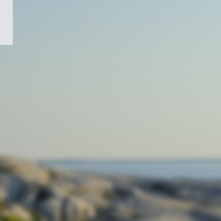
/
Symbole
du
gouvernement
du
Canada