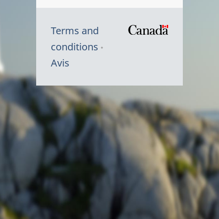
Terms and
/
conditions
Symbole
Avis
du
gouvernem
du
Canada