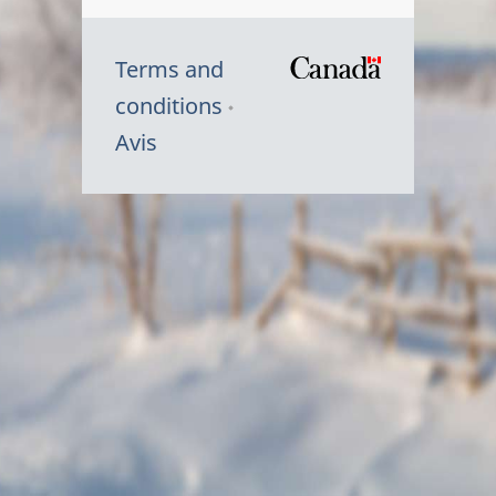
Terms and
/
conditions
Symbole
Avis
du
gouvernem
du
Canada