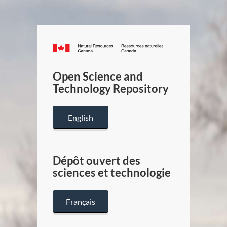
Canada.ca
/
Gouverneme
Open Science and
du
Technology Repository
Canada
English
Dépôt ouvert des
sciences et technologie
Français