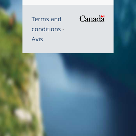
Terms and
/
conditions
Symbole
Avis
du
gouvernem
du
Canada