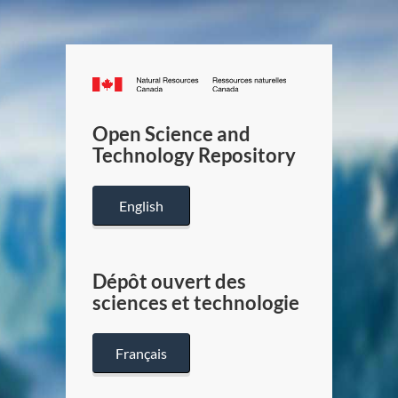
Canada.ca
/
Gouverneme
Open Science and
du
Technology Repository
Canada
English
Dépôt ouvert des
sciences et technologie
Français