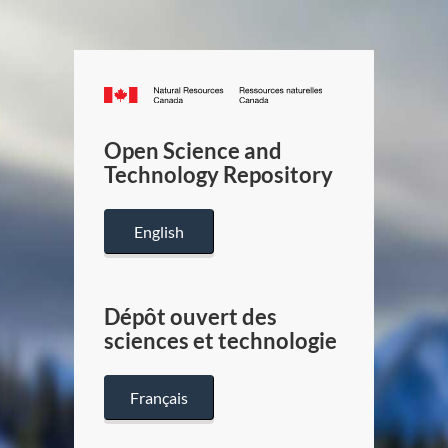
Canada.ca
/
Gouverneme
Open Science and
du
Technology Repository
Canada
English
Dépôt ouvert des
sciences et technologie
Français