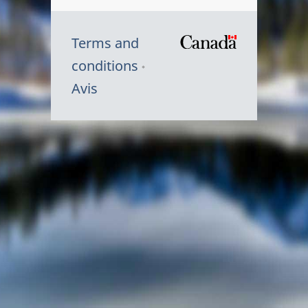
Terms and
/
conditions
Symbole
Avis
du
gouvernem
du
Canada