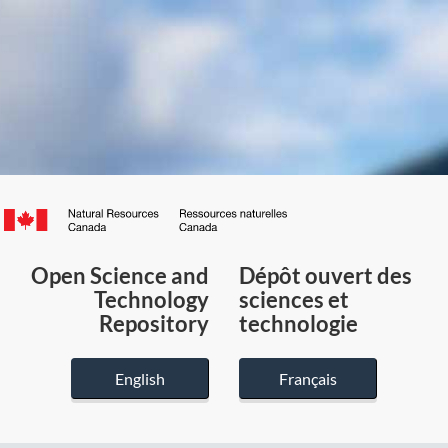
Canada.ca
/
Gouvernement
Open Science and
Dépôt ouvert des
du
Technology
sciences et
Canada
Repository
technologie
English
Français