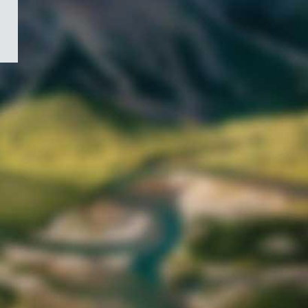
/
Symbole
du
gouvernement
du
Canada