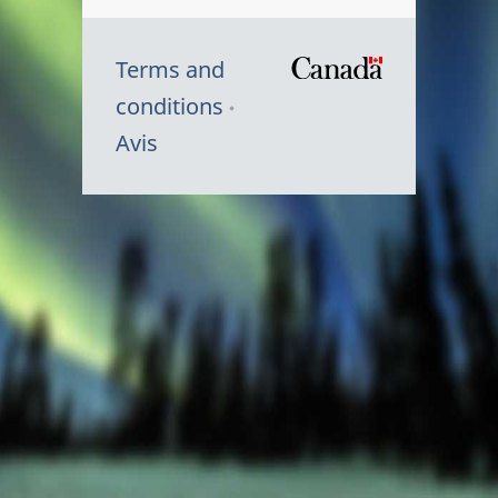
Terms and
/
conditions
Symbole
Avis
du
gouvernem
du
Canada