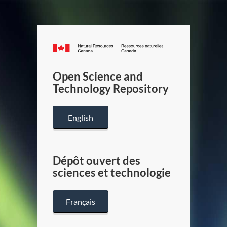
Canada.ca
/
Gouverneme
Open Science and
du
Technology Repository
Canada
English
Dépôt ouvert des
sciences et technologie
Français